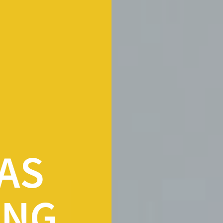
AS
ING